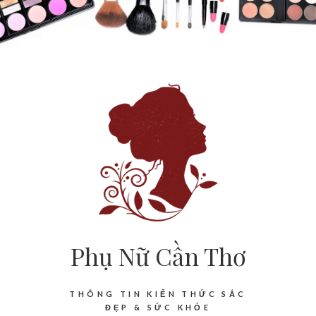
Phụ Nữ Cần Thơ
THÔNG TIN KIẾN THỨC SẮC
ĐẸP & SỨC KHỎE