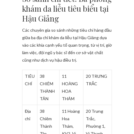
khám da liễu tiêu biểu tại
Hậu Giảng
Các chuyên gia so sánh những tiêu chí hàng đầu
giữa ba địa chỉ khám da liễu tại Hậu Giảng dựa
vào các khía cạnh yếu tố quan trọng, từ vị trí, giờ
làm việc, đội ngũ y bác sĩ đến cơ sở vật chất
cũng như dịch vụ hậu điều trị.
TIÊU
38
11
20 TRƯNG
CHÍ
CHIÊM
HOÀNG
TRẮC
THÀNH
HOA
TÂN
THÁM
Địa
38
11 Hoàng
20 Trưng
chỉ
Chiêm
Hoa
Trắc,
Thành
Thám,
Phường 1,
Tân,
KV2, Vị
Vị Thanh