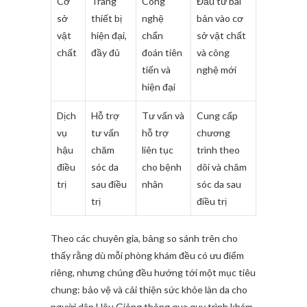
Cơ
Trang
Công
Đầu tư bài
sở
thiết bị
nghệ
bản vào cơ
vật
hiện đại,
chẩn
sở vật chất
chất
đầy đủ
đoán tiên
và công
tiến và
nghệ mới
hiện đại
Dịch
Hỗ trợ
Tư vấn và
Cung cấp
vụ
tư vấn
hỗ trợ
chương
hậu
chăm
liên tục
trình theo
điều
sóc da
cho bệnh
dõi và chăm
trị
sau điều
nhân
sóc da sau
trị
điều trị
Theo các chuyên gia, bảng so sánh trên cho
thấy rằng dù mỗi phòng khám đều có ưu điểm
riêng, nhưng chúng đều hướng tới một mục tiêu
chung: bảo vệ và cải thiện sức khỏe làn da cho
người dân Hậu Giảng thông qua quy trình khám