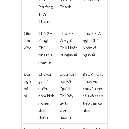
Phường
Thanh
1, Vị
Thanh
Giờ
Thứ 2 –
Thứ 2 –
Thứ 2 – 7;
làm
7; nghỉ
7; nghỉ
nghỉ Chủ
việc
Chủ
Chủ Nhật
Nhật và
Nhật và
và ngày lễ
ngày lễ
ngày lễ
Đội
Chuyên
Điều hành
BSCKI. Cao
ngũ
gia có
bởi BS
Thúy với
bác
nhiều
Quách
chuyên môn
sĩ
năm kinh
Thị Bảy –
sâu và cách
nghiệm,
uy tín
tiếp cận cá
thân
trong
nhân
thiện
ngành