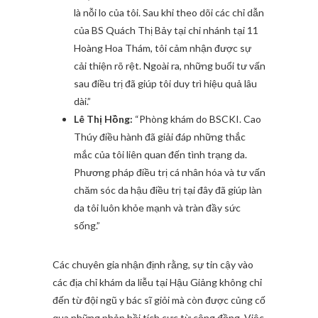
là nỗi lo của tôi. Sau khi theo dõi các chỉ dẫn
của BS Quách Thị Bảy tại chi nhánh tại 11
Hoàng Hoa Thám, tôi cảm nhận được sự
cải thiện rõ rệt. Ngoài ra, những buổi tư vấn
sau điều trị đã giúp tôi duy trì hiệu quả lâu
dài.”
Lê Thị Hồng:
“Phòng khám do BSCKI. Cao
Thúy điều hành đã giải đáp những thắc
mắc của tôi liên quan đến tình trạng da.
Phương pháp điều trị cá nhân hóa và tư vấn
chăm sóc da hậu điều trị tại đây đã giúp làn
da tôi luôn khỏe mạnh và tràn đầy sức
sống.”
Các chuyên gia nhận định rằng, sự tin cậy vào
các địa chỉ khám da liễu tại Hậu Giảng không chỉ
đến từ đội ngũ y bác sĩ giỏi mà còn được củng cố
qua những phản hồi tích cực từ cộng đồng. Việc