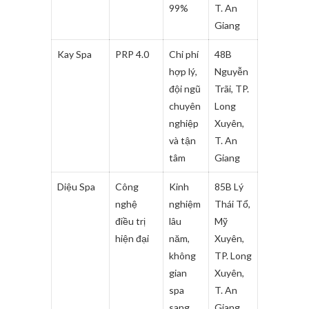
99%
T. An
Giang
Kay Spa
PRP 4.0
Chi phí
48B
hợp lý,
Nguyễn
đội ngũ
Trãi, TP.
chuyên
Long
nghiệp
Xuyên,
và tận
T. An
tâm
Giang
Diệu Spa
Công
Kinh
85B Lý
nghệ
nghiệm
Thái Tổ,
điều trị
lâu
Mỹ
hiện đại
năm,
Xuyên,
không
TP. Long
gian
Xuyên,
spa
T. An
sang
Giang