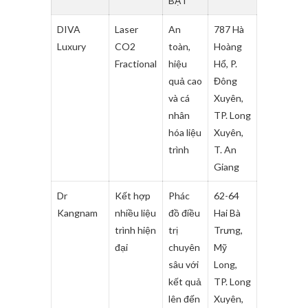
BẬT
DIVA
Laser
An
787 Hà
Luxury
CO2
toàn,
Hoàng
Fractional
hiệu
Hổ, P.
quả cao
Đông
và cá
Xuyên,
nhân
TP. Long
hóa liệu
Xuyên,
trình
T. An
Giang
Dr
Kết hợp
Phác
62-64
Kangnam
nhiều liệu
đồ điều
Hai Bà
trình hiện
trị
Trưng,
đại
chuyên
Mỹ
sâu với
Long,
kết quả
TP. Long
lên đến
Xuyên,