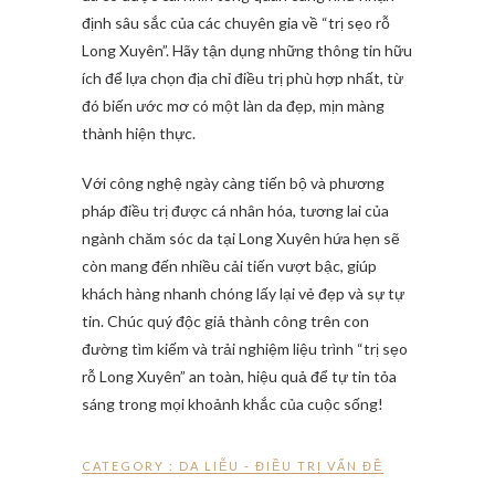
định sâu sắc của các chuyên gia về “trị sẹo rỗ
Long Xuyên”. Hãy tận dụng những thông tin hữu
ích để lựa chọn địa chỉ điều trị phù hợp nhất, từ
đó biến ước mơ có một làn da đẹp, mịn màng
thành hiện thực.
Với công nghệ ngày càng tiến bộ và phương
pháp điều trị được cá nhân hóa, tương lai của
ngành chăm sóc da tại Long Xuyên hứa hẹn sẽ
còn mang đến nhiều cải tiến vượt bậc, giúp
khách hàng nhanh chóng lấy lại vẻ đẹp và sự tự
tin. Chúc quý độc giả thành công trên con
đường tìm kiếm và trải nghiệm liệu trình “trị sẹo
rỗ Long Xuyên” an toàn, hiệu quả để tự tin tỏa
sáng trong mọi khoảnh khắc của cuộc sống!
CATEGORY :
DA LIỄU - ĐIỀU TRỊ VẤN ĐỀ