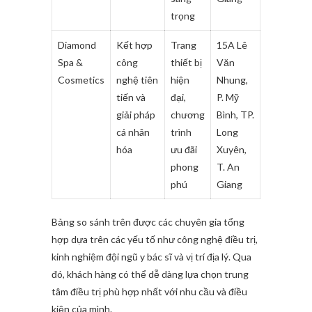
trọng
Diamond
Kết hợp
Trang
15A Lê
Spa &
công
thiết bị
Văn
Cosmetics
nghệ tiên
hiện
Nhung,
tiến và
đại,
P. Mỹ
giải pháp
chương
Bình, TP.
cá nhân
trình
Long
hóa
ưu đãi
Xuyên,
phong
T. An
phú
Giang
Bảng so sánh trên được các chuyên gia tổng
hợp dựa trên các yếu tố như công nghệ điều trị,
kinh nghiệm đội ngũ y bác sĩ và vị trí địa lý. Qua
đó, khách hàng có thể dễ dàng lựa chọn trung
tâm điều trị phù hợp nhất với nhu cầu và điều
kiện của mình.