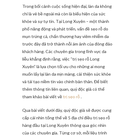
Trong bối cảnh cuộc sống hiện đại, làn da không
chỉ là vẻ bề ngoài mà còn là biểu hiện của sức
khỏe và sự tự tin. Tại Long Xuyên – một thành
phố năng động và phát triển, vấn đề sẹo rỗ do
mụn trứng cá, chấn thương hay viêm nhiễm da
trước đây đã trở thành nỗi ám ảnh của đông đảo
khách hàng. Các chuyên gia trong lĩnh vực da
liễu khẳng định rằng, việc “trị sẹo rỗ Long
Xuyên” là lựa chọn tối ưu cho những ai mong
muốn lấy lại làn da mịn màng, cải thiện sức khỏe
và tái tạo niềm tin vào chính bản thân. Để biết
thêm thông tin liên quan, quý độc giả có thể
tham khảo bài viết về
trị sẹo rỗ
.
Qua bài viết dưới đây, quý độc giả sẽ được cung
cấp cái nhìn tổng thể về 5 địa chỉ điều trị sẹo rỗ
hàng đầu tại Long Xuyên thông qua góc nhìn
của các chuyên gia. Từng cơ sở, mỗi liệu trình