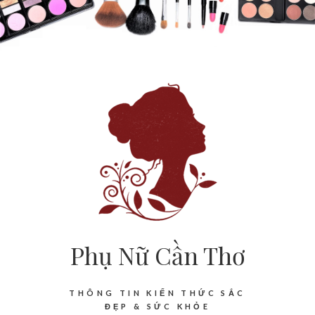
Phụ Nữ Cần Thơ
THÔNG TIN KIẾN THỨC SẮC
ĐẸP & SỨC KHỎE