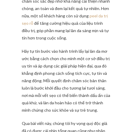
chăm sóc sắc đẹp nhờ khả năng cải thiện nhanh
chóng, an toàn và đem lại kết quả tự nhiên. Hơn
nữa, một số khách hàng còn sử dụng
peel da trị
sẹo rỗ
để tăng cường hiệu quả của liệu trình
điều trị, góp phần mang lại làn da sáng mịn và tự
tin hơn trong cuộc sống.
Hãy tự tin bước vào hành trình lấy lại làn da mơ
ước bằng cách chọn cho mình một cơ sở điều trị
uy tín và áp dụng các giải pháp hiện đại, qua đó
khẳng định phong cách sống tích cực, tự tin và
năng động. Mỗi quyết định chăm sóc bản thân
luôn là bước khởi đầu cho tương lai tươi sáng,
nơi mà mỗi vết sẹo có thể biến thành dấu ấn của
quá khứ, và làn da hoàn hảo có thể trở thành
minh chứng cho sức khỏe và sự trẻ trung.
Qua bài viết này, chúng tôi hy vọng quý độc giả
đã có được cái nhìn tổng quan cũng như nhận