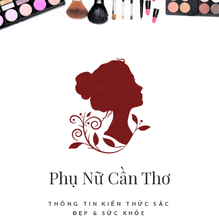
Phụ Nữ Cần Thơ
THÔNG TIN KIẾN THỨC SẮC
ĐẸP & SỨC KHỎE