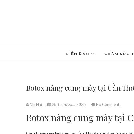
DIỄN ĐÀN
CHĂM SÓC T
Botox nâng cung mày tại Cần Thơ
Nhi Nhi
28 Tháng Sáu, 2025
No Comments
Botox nâng cung mày tại C
Các chuyên gia làm đẹp tại Cần Thơ đã ghi nhận sự gia tă