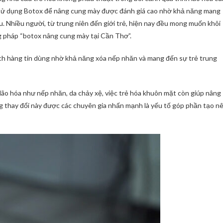
ệc sử dụng Botox để nâng cung mày được đánh giá cao nhờ khả năng mang
u. Nhiều người, từ trung niên đến giới trẻ, hiện nay đều mong muốn khôi
 pháp “botox nâng cung mày tại Cần Thơ”.
h hàng tin dùng nhờ khả năng xóa nếp nhăn và mang đến sự trẻ trung
lão hóa như nếp nhăn, da chảy xệ, việc trẻ hóa khuôn mặt còn giúp nâng
ững thay đổi này được các chuyên gia nhấn mạnh là yếu tố góp phần tạo n