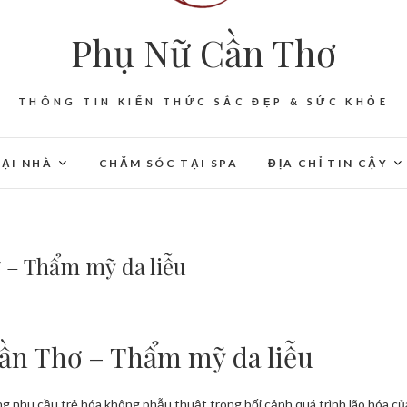
Phụ Nữ Cần Thơ
THÔNG TIN KIẾN THỨC SẮC ĐẸP & SỨC KHỎE
ẠI NHÀ
CHĂM SÓC TẠI SPA
ĐỊA CHỈ TIN CẬY
 – Thẩm mỹ da liễu
ần Thơ – Thẩm mỹ da liễu
ng nhu cầu trẻ hóa không phẫu thuật trong bối cảnh quá trình lão hóa củ