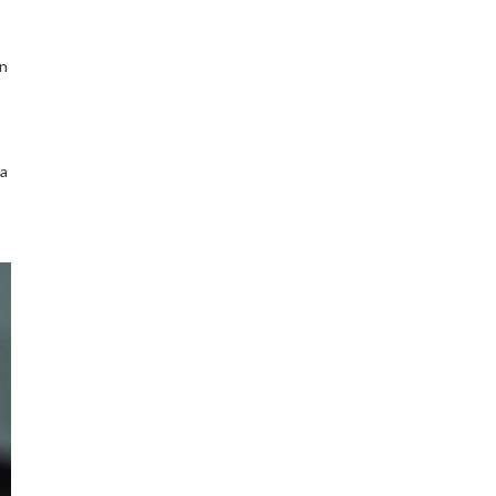
òn
ủa