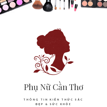
Phụ Nữ Cần Thơ
THÔNG TIN KIẾN THỨC SẮC
ĐẸP & SỨC KHỎE