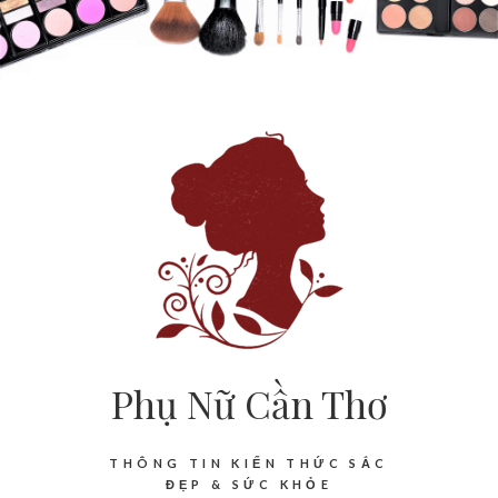
Phụ Nữ Cần Thơ
THÔNG TIN KIẾN THỨC SẮC
ĐẸP & SỨC KHỎE