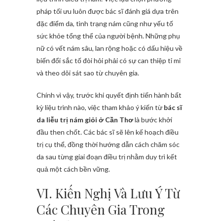
pháp tối ưu luôn được bác sĩ đánh giá dựa trên
đặc điểm da, tình trạng nám cũng như yếu tố
sức khỏe tổng thể của người bệnh. Những phụ
nữ có vết nám sâu, lan rộng hoặc có dấu hiệu về
biến đổi sắc tố đòi hỏi phải có sự can thiệp tỉ mỉ
và theo dõi sát sao từ chuyên gia.
Chính vì vậy, trước khi quyết định tiến hành bất
kỳ liệu trình nào, việc tham khảo ý kiến từ
bác sĩ
da liễu trị nám giỏi ở Cần Thơ
là bước khởi
đầu then chốt. Các bác sĩ sẽ lên kế hoạch điều
trị cụ thể, đồng thời hướng dẫn cách chăm sóc
da sau từng giai đoạn điều trị nhằm duy trì kết
quả một cách bền vững.
VI. Kiến Nghị Và Lưu Ý Từ
Các Chuyên Gia Trong