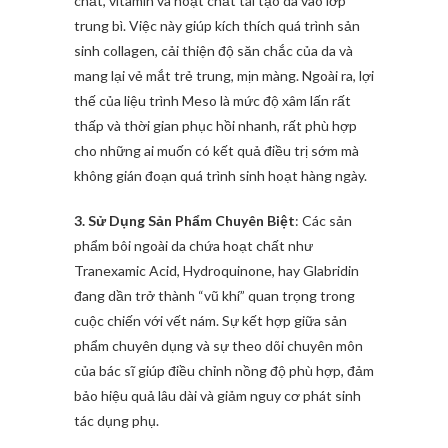
chất, vitamin và hoạt chất tái tạo da vào lớp
trung bì. Việc này giúp kích thích quá trình sản
sinh collagen, cải thiện độ săn chắc của da và
mang lại vẻ mắt trẻ trung, mịn màng. Ngoài ra, lợi
thế của liệu trình Meso là mức độ xâm lấn rất
thấp và thời gian phục hồi nhanh, rất phù hợp
cho những ai muốn có kết quả điều trị sớm mà
không gián đoạn quá trình sinh hoạt hàng ngày.
3. Sử Dụng Sản Phẩm Chuyên Biệt
: Các sản
phẩm bôi ngoài da chứa hoạt chất như
Tranexamic Acid, Hydroquinone, hay Glabridin
đang dần trở thành “vũ khí” quan trọng trong
cuộc chiến với vết nám. Sự kết hợp giữa sản
phẩm chuyên dụng và sự theo dõi chuyên môn
của bác sĩ giúp điều chỉnh nồng độ phù hợp, đảm
bảo hiệu quả lâu dài và giảm nguy cơ phát sinh
tác dụng phụ.