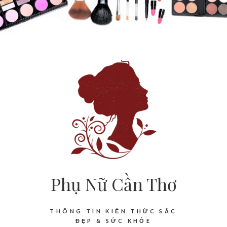
Phụ Nữ Cần Thơ
THÔNG TIN KIẾN THỨC SẮC
ĐẸP & SỨC KHỎE