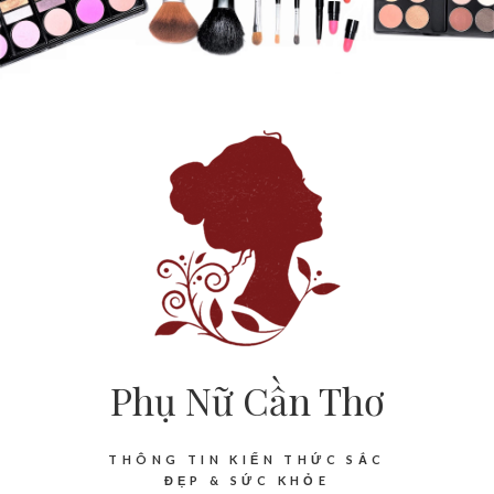
Phụ Nữ Cần Thơ
THÔNG TIN KIẾN THỨC SẮC
ĐẸP & SỨC KHỎE